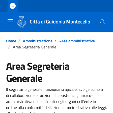
Vai ai contenuti
Vai al footer
Città di Guidonia Montecelio
Home
/
Amministrazione
/
Aree amministrative
/
Area Segreteria Generale
Area Segreteria
Generale
Il segretario generale, funzionario apicale, svolge compiti
di collaborazione e funzioni di assistenza giuridico-
amministrativa nei confronti degli organi dell'ente in
ordine alla conformità dell'azione amministrativa alle leggi,