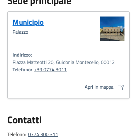
Sede principale
Municipio
Palazzo
Indirizzo:
Piazza Matteotti 20, Guidonia Montecelio, 00012
Telefono:
+39 0774 3011
Municipio 
Apri in mappa
Contatti
Telefono:
0774 300 311