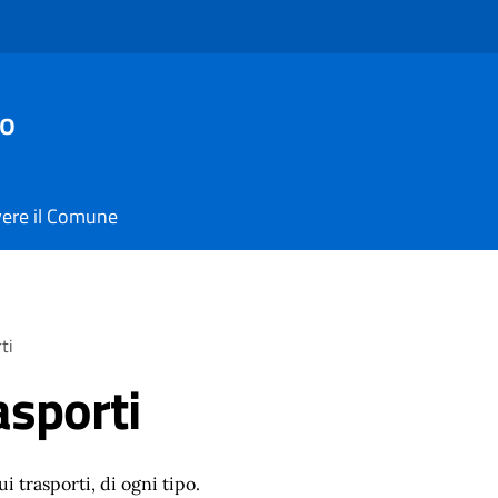
io
vere il Comune
ti
asporti
ui trasporti, di ogni tipo.