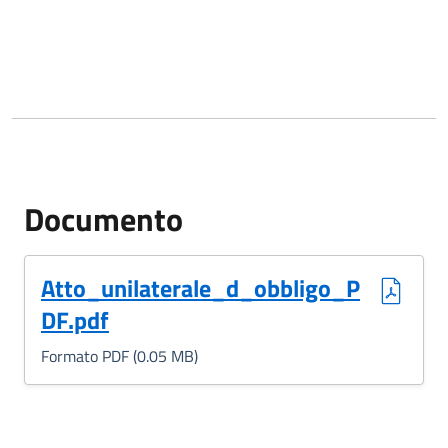
Documento
(Formato PDF, 0.05 MB)
Atto_unilaterale_d_obbligo_P
DF.pdf
Formato PDF (0.05 MB)