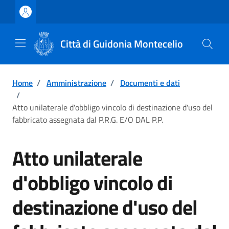
Vai ai contenuti
Vai al footer
Città di Guidonia Montecelio
Home
/
Amministrazione
/
Documenti e dati
/
Atto unilaterale d'obbligo vincolo di destinazione d'uso del
fabbricato assegnata dal P.R.G. E/O DAL P.P.
Atto unilaterale
d'obbligo vincolo di
destinazione d'uso del