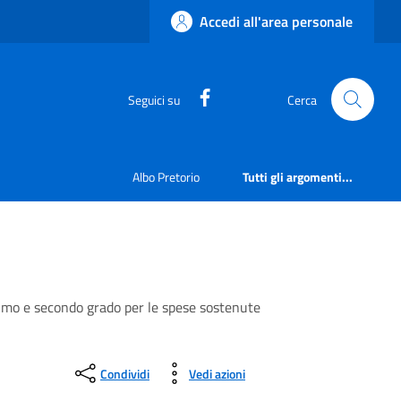
Accedi all'area personale
https://www.facebook.com
Seguici su
Cerca
Albo Pretorio
Tutti gli argomenti...
 primo e secondo grado per le spese sostenute
Condividi
Vedi azioni