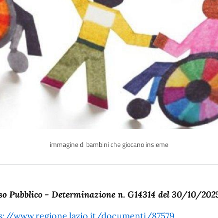
immagine di bambini che giocano insieme
scrizione
so Pubblico - Determinazione n. G14314 del 30/10/202
s://www.regione.lazio.it/documenti/87579