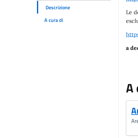
Descrizione
Le d
A cura di
escl
http
a de
A 
A
Ar