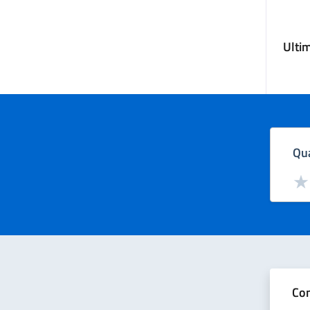
Ulti
Qua
Valut
Val
Con