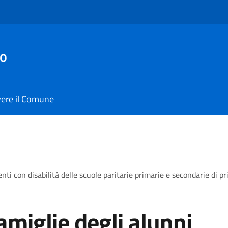
io
vere il Comune
denti con disabilità delle scuole paritarie primarie e secondarie di
amiglie degli alunni