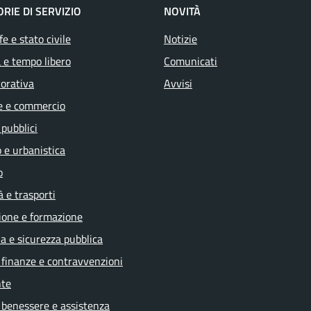
RIE DI SERVIZIO
NOVITÀ
e e stato civile
Notizie
 e tempo libero
Comunicati
vorativa
Avvisi
e e commercio
 pubblici
 e urbanistica
o
à e trasporti
ione e formazione
ia e sicurezza pubblica
, finanze e contravvenzioni
te
 benessere e assistenza