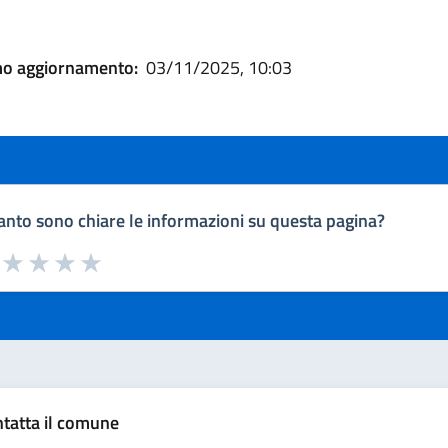
mo aggiornamento:
03/11/2025, 10:03
nto sono chiare le informazioni su questa pagina?
a da 1 a 5 stelle la pagina
uta 1 stelle su 5
Valuta 2 stelle su 5
Valuta 3 stelle su 5
Valuta 4 stelle su 5
Valuta 5 stelle su 5
tatta il comune