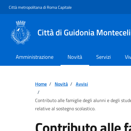
Vai ai contenuti
Vai al footer
Città metropolitana di Roma Capitale
Città di Guidonia Montecel
Amministrazione
Novità
Servizi
Vi
Home
/
Novità
/
Avvisi
/
Contributo alle famiglie degli alunni e degli stu
relative al sostegno scolastico.
Contributo alle f