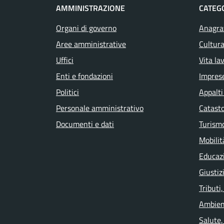
AMMINISTRAZIONE
CATEGO
Organi di governo
Anagraf
Aree amministrative
Cultura
Uffici
Vita la
Enti e fondazioni
Impres
Politici
Appalti
Personale amministrativo
Catasto
Documenti e dati
Turism
Mobilit
Educaz
Giustiz
Tributi
Ambien
Salute,