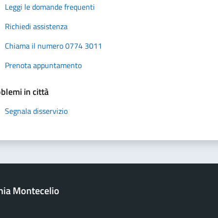
Leggi le domande frequenti
Richiedi assistenza
Chiama il numero 0774 3011
Prenota appuntamento
blemi in città
Segnala disservizio
onia Montecelio